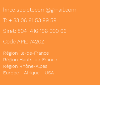
hnce.societecom@gmail.com
T: +
33 06 61 53 99 59
Siret: 804
416 196 000 66
Code APE: 7420Z
Région Île-de-France
Région Hauts-de-France
Région Rhône-Alpes
Europe - Afrique - USA