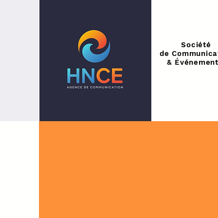
Société
de Communica
& Événement