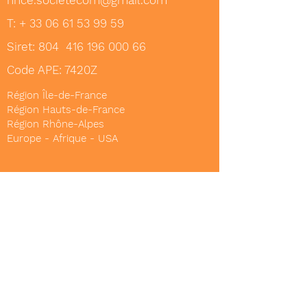
hnce.societecom@gmail.com
T: +
33 06 61 53 99 59
Siret: 804
416 196 000 66
Code APE: 7420Z
Région Île-de-France
Région Hauts-de-France
Région Rhône-Alpes
Europe - Afrique - USA